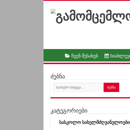
ჩვენ შესახებ
სიახლეე
ძებნა
კატეგორიები
სასკოლო სახელმძღვანელოები