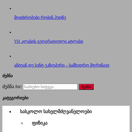
მოთხრობები რობინ ჰუდზე
VII კლასის გეოგრაფიული ატლასი
ანტუან დე სენტ ეკზიუპერი – სამხედრო მფრინავი
ძებნა
ძებნა for:
კატეგორიები
სასკოლო სახელმძღვანელოები
ფიზიკა