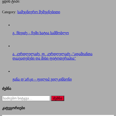
ყდის ტიპი:
Category:
სამეცნიერო შემეცნებითი
გ. ჩხეიძე – ჩემი ხატია სამშობლო
ა. კურდღელაძე, ფ. კურდღელაძე -“ადამიანთა
დაავადებები და მისი ფიტოთერაპია”
ჟანა დ’არკი – ფილიპ ვილკინსონი
ძებნა
ძებნა
for:
კატეგორიები