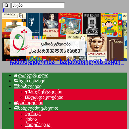
გამომცემლობა "საქართველოს მაცნე"
თავფურცელი
ჩვენ შესახებ
სიახლეები
პრეზენტაციები
ფასდაკლებები
გამოცემები
სახელმძღვანელო
ფიზიკა
ქიმია
მათემატიკა