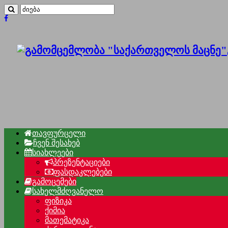
თავფურცელი
ჩვენ შესახებ
სიახლეები
პრეზენტაციები
ფასდაკლებები
გამოცემები
სახელმძღვანელო
ფიზიკა
ქიმია
მათემატიკა