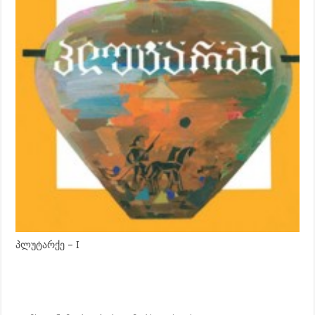
პლუტარქე – I