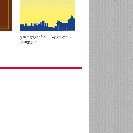
უ.ფოლკნერი – “აგვისტოს
ნათელი”