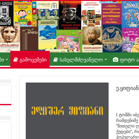
ბი
გამოცემები
სახელმძღვანელო
ფოტო 
ე.ყიფია
I ტომში ი
რამდენიმე
“წითელი ღ
ქუდები”, 
პოპულარობ