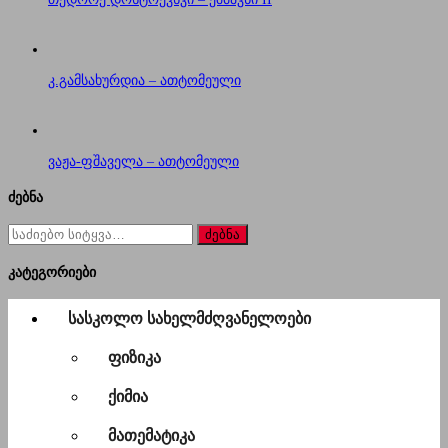
კ.გამსახურდია – ათტომეული
ვაჟა-ფშაველა – ათტომეული
ძებნა
ძებნა
for:
კატეგორიები
სასკოლო სახელმძღვანელოები
ფიზიკა
ქიმია
მათემატიკა