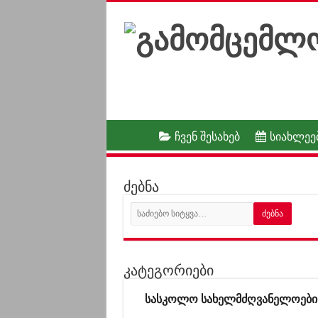
ჩვენ შესახებ
სიახლეე
ძებნა
კატეგორიები
სასკოლო სახელმძღვანელოები