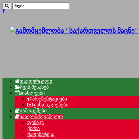
თავფურცელი
ჩვენ შესახებ
სიახლეები
პრეზენტაციები
ფასდაკლებები
გამოცემები
სახელმძღვანელო
ფიზიკა
ქიმია
მათემატიკა