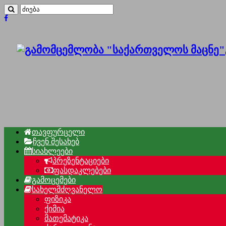
თავფურცელი
ჩვენ შესახებ
სიახლეები
პრეზენტაციები
ფასდაკლებები
გამოცემები
სახელმძღვანელო
ფიზიკა
ქიმია
მათემატიკა